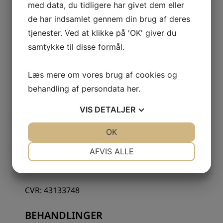
med data, du tidligere har givet dem eller
de har indsamlet gennem din brug af deres
tjenester. Ved at klikke på 'OK' giver du
samtykke til disse formål.
Læs mere om vores brug af cookies og
KONTAKTINFORMATION
behandling af persondata
her
.
Korsør Tandlægeklinik I/S
VIS
DETALJER
Gl. Banegårdsplads 4B, st.
4220 Korsør
JA
NEJ
OK
JA
NEJ
NØDVENDIGE
PRÆFERENCER
AFVIS ALLE
58 37 07 86
info@tandterne.dk
JA
NEJ
JA
NEJ
MARKETING
STATISTIK
CVR: 43133748
BEHANDLINGER