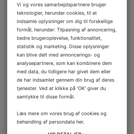
Vi og vores samarbejdspartnere bruger
Helbredstillæg og
teknologier, herunder cookies, til at
tilskud til
indsamle oplysninger om dig til forskellige
tandbehandling
formål, herunder: Tilpasning af annoncering,
bedre brugeroplevelse, funktionalitet,
Med almindeligt helbredstillæg kan du, i
statistik og marketing. Disse oplysninger
nogle tilfælde, få tilskud til
kan blive delt med annoncerings- og
tandlægebehandling. Vi hjælper gerne
analysepartnere, som kan kombinere dem
med information og overslag, som du
kan aflevere til kommunen. Med udvidet
med data, du tidligere har givet dem eller
helbredstillæg kan du få tilskud til
de har indsamlet gennem din brug af deres
tandproteser, som du ikke kan få tilskud
tjenester. Ved at klikke på 'OK' giver du
til efter sundhedsloven. Du får
samtykke til disse formål.
tilskuddet som et engangsbeløb, og du
skal søge om det, inden du bestiller eller
Læs mere om vores brug af cookies og
får udført behandlingen.
behandling af persondata
her
.
Læs om helbredstillæg