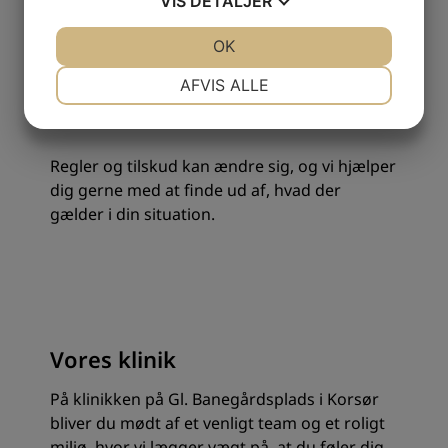
VIS
DETALJER
JA
NEJ
OK
JA
NEJ
NØDVENDIGE
PRÆFERENCER
AFVIS ALLE
JA
NEJ
JA
NEJ
MARKETING
STATISTIK
Regler og tilskud kan ændre sig, og vi hjælper
dig gerne med at finde ud af, hvad der
gælder i din situation.
Vores klinik
På klinikken på Gl. Banegårdsplads i Korsør
bliver du mødt af et venligt team og et roligt
miljø, hvor vi lægger vægt på, at du føler dig