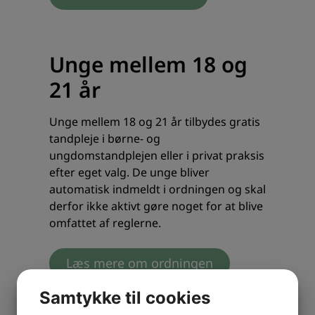
Unge mellem 18 og
21 år
Unge mellem 18 og 21 år tilbydes gratis
tandpleje i børne- og
ungdomstandplejen eller i privat praksis
efter eget valg. De unge bliver
automatisk indmeldt i ordningen og skal
derfor ikke aktivt gøre noget for at blive
omfattet af reglerne.
Læs mere om ordningen
Samtykke til cookies