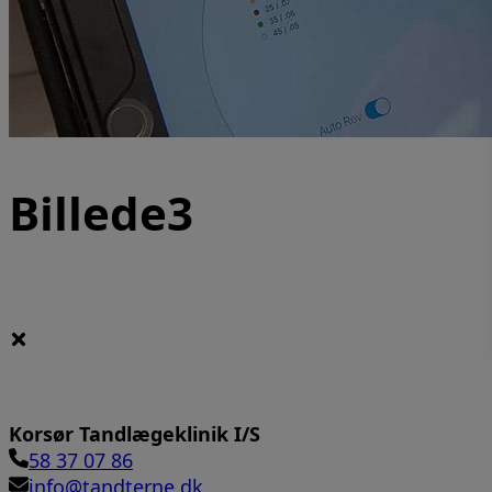
Billede3
Korsør Tandlægeklinik I/S
58 37 07 86
info@tandterne.dk