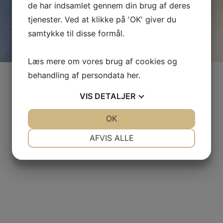
de har indsamlet gennem din brug af deres
tjenester. Ved at klikke på 'OK' giver du
samtykke til disse formål.
Læs mere om vores brug af cookies og
behandling af persondata
her
.
VIS
DETALJER
JA
NEJ
OK
JA
NEJ
NØDVENDIGE
PRÆFERENCER
AFVIS ALLE
JA
NEJ
JA
NEJ
MARKETING
STATISTIK