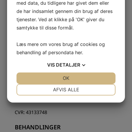
med data, du tidligere har givet dem eller
de har indsamlet gennem din brug af deres
tjenester. Ved at klikke på 'OK' giver du
samtykke til disse formål.
Læs mere om vores brug af cookies og
KONTAKTINFORMATION
behandling af persondata
her
.
Korsør Tandlægeklinik I/S
VIS
DETALJER
Gl. Banegårdsplads 4B, st.
4220 Korsør
JA
NEJ
OK
JA
NEJ
NØDVENDIGE
PRÆFERENCER
AFVIS ALLE
58 37 07 86
info@tandterne.dk
JA
NEJ
JA
NEJ
MARKETING
STATISTIK
CVR: 43133748
BEHANDLINGER