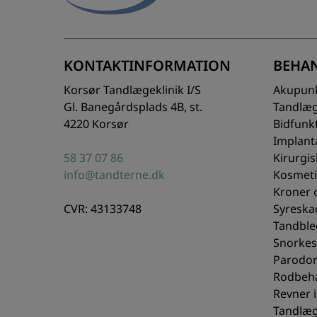
KONTAKTINFORMATION
BEHA
Korsør Tandlægeklinik I/S
Akupun
Gl. Banegårdsplads 4B, st.
Tandlæ
4220 Korsør
Bidfunk
Implant
58 37 07 86
Kirurgi
info@tandterne.dk
Kosmeti
Kroner 
CVR: 43133748
Syreskad
Tandble
Snorkes
Parodo
Rodbeh
Revner i
Tandlæg