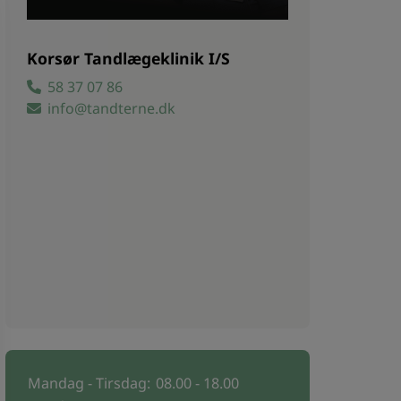
Korsør Tandlægeklinik I/S
58 37 07 86
info@tandterne.dk
Mandag - Tirsdag:
08.00 - 18.00