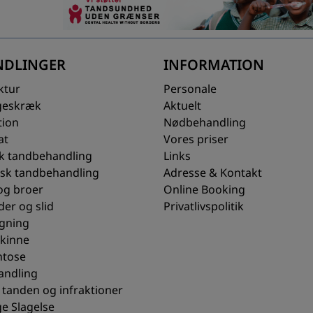
NDLINGER
INFORMATION
ktur
Personale
geskræk
Aktuelt
tion
Nødbehandling
at
Vores priser
sk tandbehandling
Links
sk tandbehandling
Adresse & Kontakt
og broer
Online Booking
er og slid
Privatlivspolitik
gning
kinne
ntose
andling
 tanden og infraktioner
e Slagelse