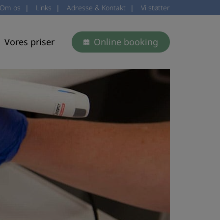
Om os
|
Links
|
Adresse & Kontakt
|
Vi støtter
Vores priser
Online booking