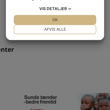
VIS
DETALJER
JA
NEJ
OK
JA
NEJ
NØDVENDIGE
PRÆFERENCER
AFVIS ALLE
JA
NEJ
JA
NEJ
MARKETING
STATISTIK
enter