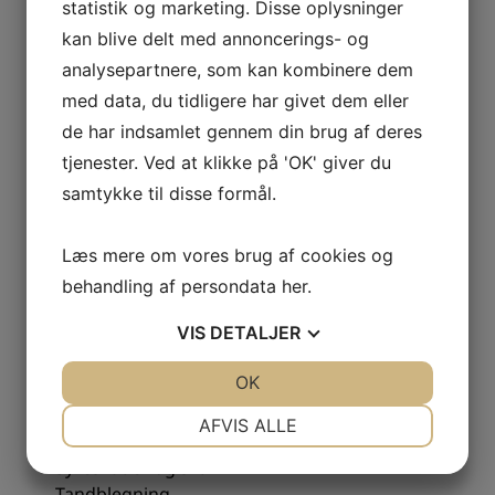
Korsør Tandlægeklinik I/S
statistik og marketing. Disse oplysninger
Gl. Banegårdsplads 4B, st.
kan blive delt med annoncerings- og
4220 Korsør
analysepartnere, som kan kombinere dem
med data, du tidligere har givet dem eller
58 37 07 86
de har indsamlet gennem din brug af deres
info@tandterne.dk
tjenester. Ved at klikke på 'OK' giver du
CVR: 43133748
samtykke til disse formål.
BEHANDLINGER
Læs mere om vores brug af cookies og
Akupunktur
behandling af persondata
her
.
Tandlægeskræk
VIS
DETALJER
Bidfunktion
Implantat
JA
NEJ
OK
JA
NEJ
Kirurgisk tandbehandling
Kosmetisk tandbehandling
NØDVENDIGE
PRÆFERENCER
AFVIS ALLE
Kroner og broer
JA
NEJ
JA
NEJ
Syreskader og slid
Tandblegning
MARKETING
STATISTIK