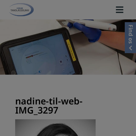
Hop
til
indholdet
Find os
nadine-til-web-
IMG_3297