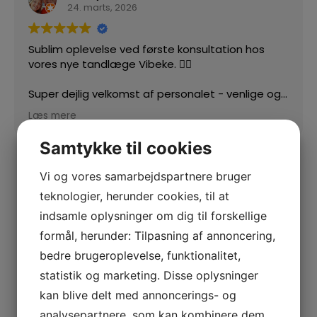
24. marts, 2026
Sublim oplevelse ved første konsultation hos
vores nye tandlæge Vibeke. 👍🏻
Super dejlig velkomst af personalet - venlige og
imødekommende 🙏🏻
Læs mere
Samtykke til cookies
Vi og vores samarbejdspartnere bruger
teknologier, herunder cookies, til at
indsamle oplysninger om dig til forskellige
formål, herunder: Tilpasning af annoncering,
bedre brugeroplevelse, funktionalitet,
statistik og marketing. Disse oplysninger
kan blive delt med annoncerings- og
analysepartnere, som kan kombinere dem