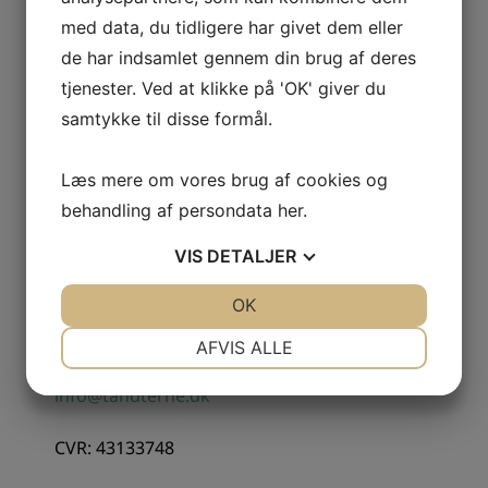
med data, du tidligere har givet dem eller
de har indsamlet gennem din brug af deres
tjenester. Ved at klikke på 'OK' giver du
samtykke til disse formål.
Læs mere om vores brug af cookies og
behandling af persondata
her
.
KONTAKTINFORMATION
VIS
DETALJER
Korsør Tandlægeklinik I/S
Gl. Banegårdsplads 4B, st.
JA
NEJ
OK
JA
NEJ
4220 Korsør
NØDVENDIGE
PRÆFERENCER
AFVIS ALLE
58 37 07 86
JA
NEJ
JA
NEJ
info@tandterne.dk
MARKETING
STATISTIK
CVR: 43133748