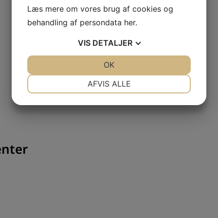
Læs mere om vores brug af cookies og
behandling af persondata
her
.
VIS
DETALJER
JA
NEJ
OK
JA
NEJ
NØDVENDIGE
PRÆFERENCER
AFVIS ALLE
JA
NEJ
JA
NEJ
MARKETING
STATISTIK
enter