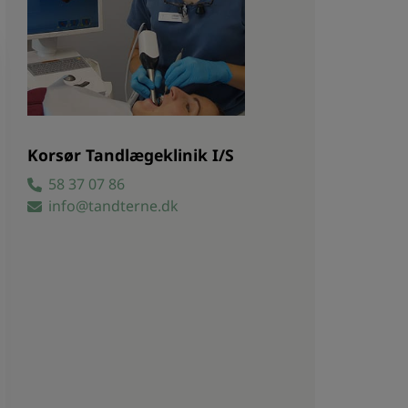
Korsør Tandlægeklinik I/S
58 37 07 86
info@tandterne.dk