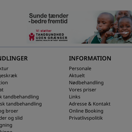
NDLINGER
INFORMATION
ktur
Personale
geskræk
Aktuelt
tion
Nødbehandling
at
Vores priser
sk tandbehandling
Links
sk tandbehandling
Adresse & Kontakt
og broer
Online Booking
er og slid
Privatlivspolitik
gning