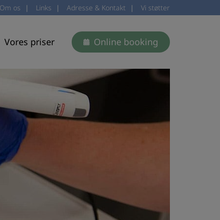
Om os
|
Links
|
Adresse & Kontakt
|
Vi støtter
Vores priser
Online booking