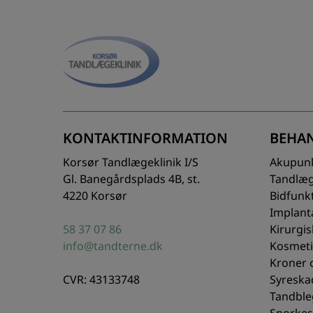
KONTAKTINFORMATION
BEHA
Korsør Tandlægeklinik I/S
Akupun
Gl. Banegårdsplads 4B, st.
Tandlæ
4220 Korsør
Bidfunk
Implant
58 37 07 86
Kirurgi
info@tandterne.dk
Kosmeti
Kroner 
CVR: 43133748
Syreskad
Tandble