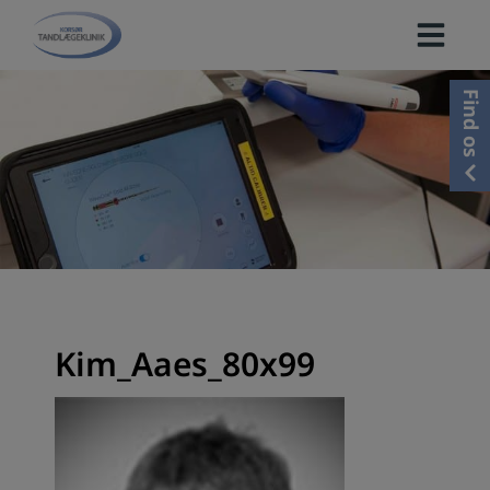
Hop
til
indholdet
Find os
Kim_Aaes_80x99