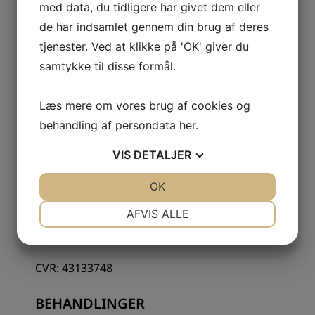
med data, du tidligere har givet dem eller
de har indsamlet gennem din brug af deres
tjenester. Ved at klikke på 'OK' giver du
samtykke til disse formål.
Læs mere om vores brug af cookies og
KONTAKTINFORMATION
behandling af persondata
her
.
Korsør Tandlægeklinik I/S
VIS
DETALJER
Gl. Banegårdsplads 4B, st.
4220 Korsør
JA
NEJ
OK
JA
NEJ
NØDVENDIGE
PRÆFERENCER
AFVIS ALLE
58 37 07 86
info@tandterne.dk
JA
NEJ
JA
NEJ
MARKETING
STATISTIK
CVR: 43133748
BEHANDLINGER