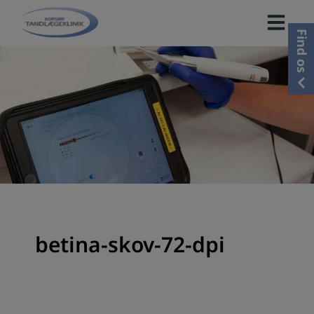
Hop
til
Find os
indholdet
betina-skov-72-dpi