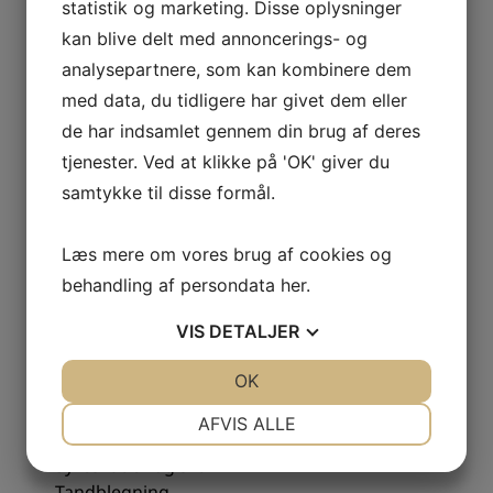
Korsør Tandlægeklinik I/S
statistik og marketing. Disse oplysninger
Gl. Banegårdsplads 4B, st.
kan blive delt med annoncerings- og
4220 Korsør
analysepartnere, som kan kombinere dem
med data, du tidligere har givet dem eller
58 37 07 86
de har indsamlet gennem din brug af deres
info@tandterne.dk
tjenester. Ved at klikke på 'OK' giver du
CVR: 43133748
samtykke til disse formål.
BEHANDLINGER
Læs mere om vores brug af cookies og
Akupunktur
behandling af persondata
her
.
Tandlægeskræk
VIS
DETALJER
Bidfunktion
Implantat
JA
NEJ
OK
JA
NEJ
Kirurgisk tandbehandling
Kosmetisk tandbehandling
NØDVENDIGE
PRÆFERENCER
AFVIS ALLE
Kroner og broer
JA
NEJ
JA
NEJ
Syreskader og slid
Tandblegning
MARKETING
STATISTIK