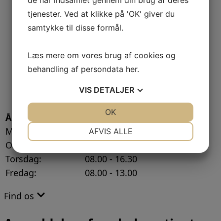
tjenester. Ved at klikke på 'OK' giver du
samtykke til disse formål.
Læs mere om vores brug af cookies og
behandling af persondata
her
.
VIS
DETALJER
JA
NEJ
OK
JA
NEJ
Åbningstider:
NØDVENDIGE
PRÆFERENCER
Mandag - Tirsdag:
08.00 - 18.00
AFVIS ALLE
Onsdag:
08.00 - 14.00
JA
NEJ
JA
NEJ
Torsdag:
08.00 - 16.30
MARKETING
STATISTIK
Fredag:
08.00 - 13.00
Find os